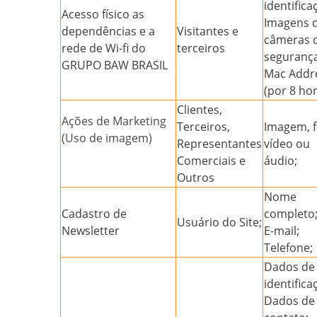
identifica
Acesso físico as
Imagens 
dependências e a
Visitantes e
câmeras 
rede de Wi-fi do
terceiros
segurança
GRUPO BAW BRASIL
Mac Addr
(por 8 hor
Clientes,
Ações de Marketing
Terceiros,
Imagem, f
(Uso de imagem)
Representantes
vídeo ou
Comerciais e
áudio;
Outros
Nome
Cadastro de
completo
Usuário do Site;
Newsletter
E-mail;
Telefone;
Dados de
identifica
Dados de