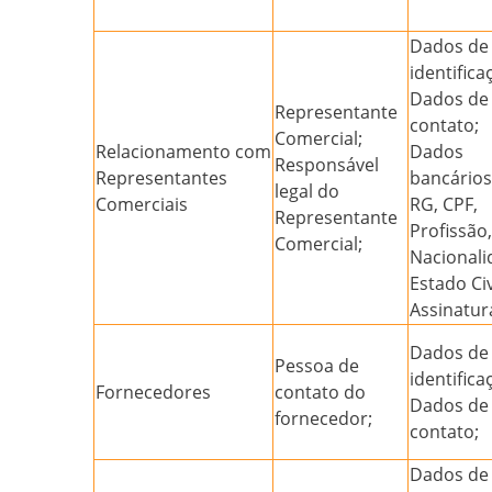
Dados de
identifica
Dados de
Representante
contato;
Comercial;
Relacionamento
com
Dados
Responsável
Representantes
bancários
legal do
Comerciais
RG, CPF,
Representante
Profissão,
Comercial;
Nacionali
Estado Civ
Assinatur
Dados de
Pessoa de
identifica
Fornecedores
contato do
Dados de
fornecedor;
contato;
Dados de