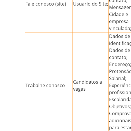
contato;
Fale conosco (site)
Usuário do Site;
Mensage
Cidade e
empresa
vinculada
Dados de
identifica
Dados de
contato;
Endereço
Pretensã
Salarial;
Candidatos a
Trabalhe conosco
Experiênc
vagas
profission
Escolarid
Objetivos;
Comprov
adicionai
para esta