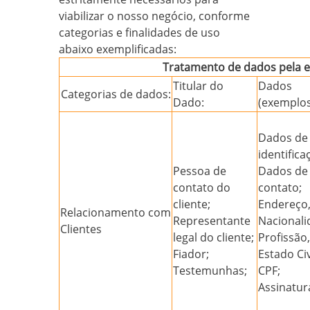
viabilizar o nosso negócio, conforme
categorias e finalidades de uso
abaixo exemplificadas:
Tratamento de dados pela e
Titular do
Dados
Categorias de dados:
Dado:
(exemplos
Dados de
identifica
Pessoa de
Dados de
contato do
contato;
cliente;
Endereço
Relacionamento com
Representante
Nacionali
Clientes
legal do cliente;
Profissão,
Fiador;
Estado Civ
Testemunhas;
CPF;
Assinatur