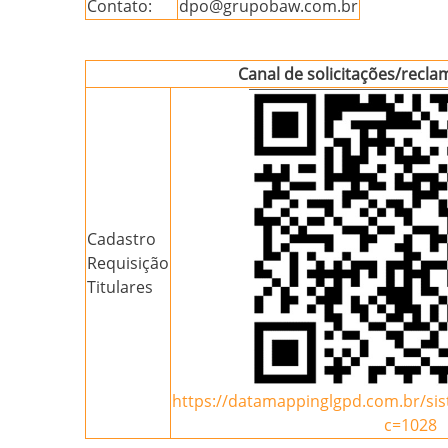
Contato:
dpo@grupobaw.com.br
Canal de solicitações/recl
Cadastro
Requisição
Titulares
https://datamappinglgpd.com.br/si
c=1028