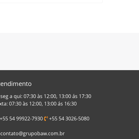
tendimento
seg a qui: 07:30 às 12:00, 13:00 ás 17:30
xta: 07:30 às 12:00, 13:00 ás 16:30
+55 54 99922-7930
+55 54 3026-5080
contato@grupobaw.com.br