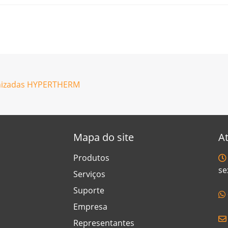
anizadas HYPERTHERM
Mapa do site
A
Produtos
se
il
aw Brasil
Serviços
Suporte
Empresa
Representantes