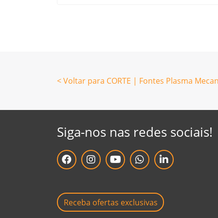
< Voltar para CORTE | Fontes Plasma Mec
Siga-nos nas redes sociais!
facebook da Grupo Baw Brasil
instagram da Grupo Baw Brasil
youtube da Grupo Baw Brasil
whatsapp da Grupo Baw Bras
linkedin da Grupo B
Receba ofertas exclusivas